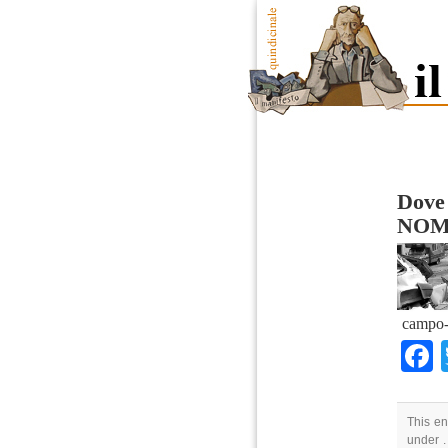
Dove 
NOM
campo-
This en
under .