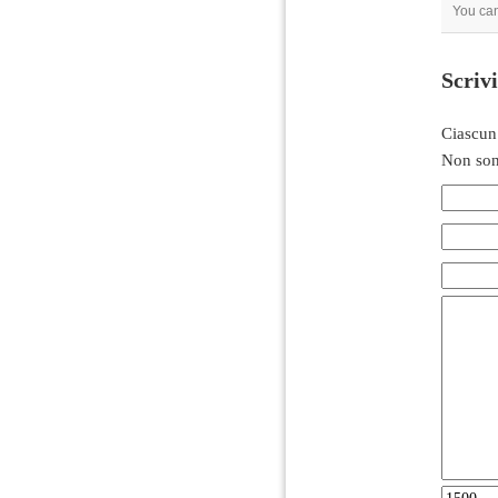
You ca
Scriv
Ciascun
Non son