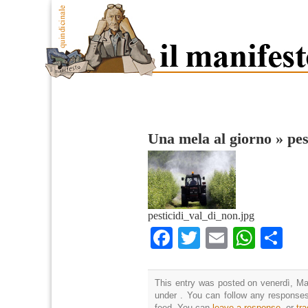
Una mela al giorno
»
pes
pesticidi_val_di_non.jpg
Facebook
Twitter
Email
What
Co
This entry was posted on venerdì, Mag
under . You can follow any responses
feed. You can
leave a response
, or
tr