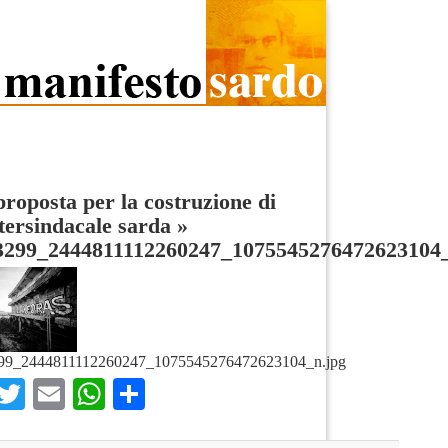
roposta per la costruzione di
tersindacale sarda
»
3299_2444811112260247_1075545276472623104
99_2444811112260247_1075545276472623104_n.jpg
Facebook
Twitter
Email
WhatsApp
Condividi