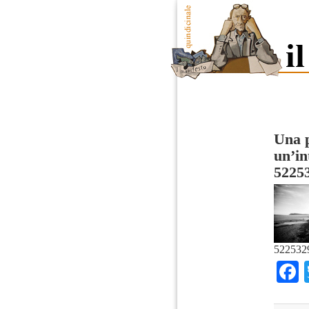
Una p
un’in
5225
522532