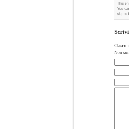
This en
You can
skip to
Scriv
Ciascun
Non son