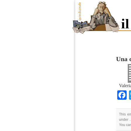
Una q
Valeri
This en
under .
You ca