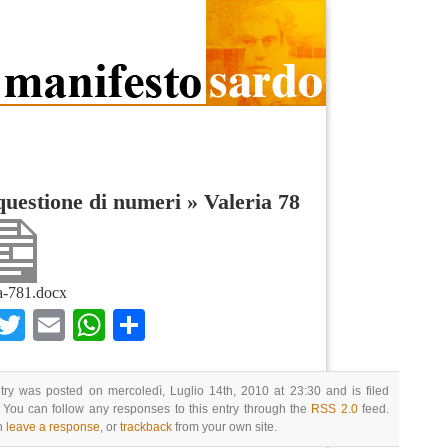
uestione di numeri
»
Valeria 78
a-781.docx
Facebook
Twitter
Email
WhatsApp
Condividi
try was posted on mercoledì, Luglio 14th, 2010 at 23:30 and is filed
 You can follow any responses to this entry through the
RSS 2.0
feed.
n
leave a response
, or
trackback
from your own site.