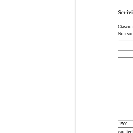
Scriv
Ciascun
Non son
caratter