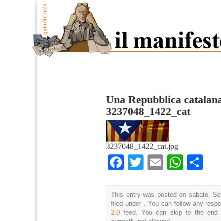
Una Repubblica catalana
3237048_1422_cat
3237048_1422_cat.jpg
Facebook
Twitter
Email
What
Co
This entry was posted on sabato, Se
filed under . You can follow any resp
2.0
feed. You can skip to the end 