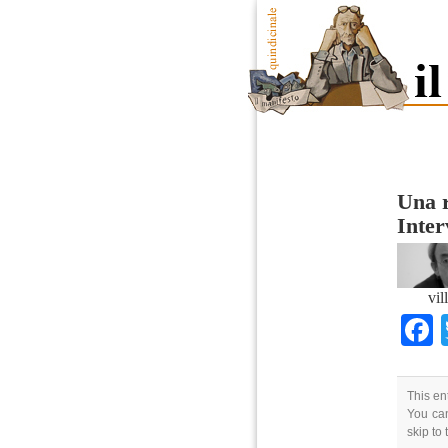
Una r
Inter
vil
This en
You can
skip to