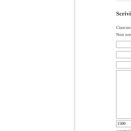
Scriv
Ciascun
Non son
caratter