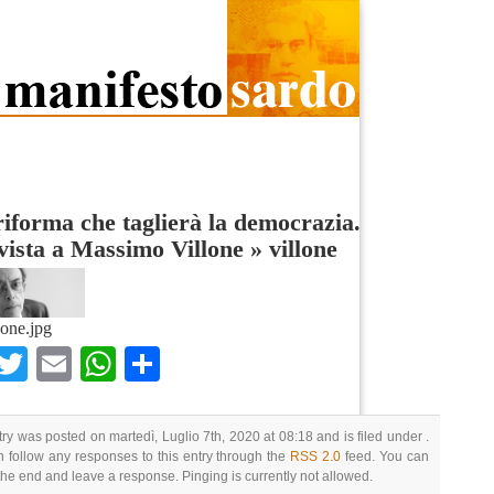
iforma che taglierà la democrazia.
vista a Massimo Villone
»
villone
lone.jpg
Facebook
Twitter
Email
WhatsApp
Condividi
try was posted on martedì, Luglio 7th, 2020 at 08:18 and is filed under .
 follow any responses to this entry through the
RSS 2.0
feed. You can
 the end and leave a response. Pinging is currently not allowed.