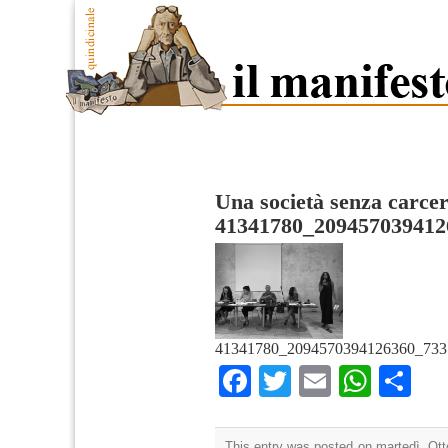
Una società senza carcer
41341780_209457039412
41341780_2094570394126360_733
Facebook
Twitter
Email
What
Co
This entry was posted on martedì, Otto