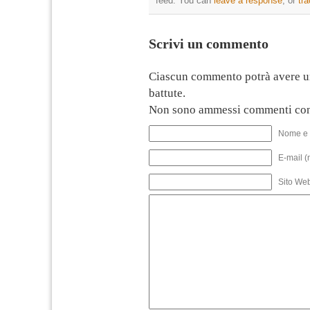
feed. You can
leave a response
, or
tr
Scrivi un commento
Ciascun commento potrà avere u
battute.
Non sono ammessi commenti con
Nome e 
E-mail (
Sito We