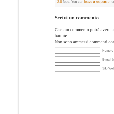
2.0
feed. You can
leave a response
, o
Scrivi un commento
Ciascun commento potrà avere u
battute.
Non sono ammessi commenti con
Nome e 
E-mail (
Sito We