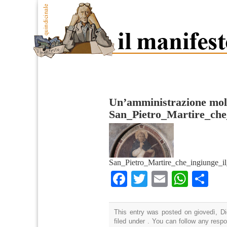
Un’amministrazione mol
San_Pietro_Martire_che_
San_Pietro_Martire_che_ingiunge_il
Facebook
Twitter
Email
What
Co
This entry was posted on giovedì, D
filed under . You can follow any resp