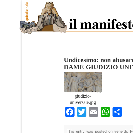
Undicesimo: non abusare
DAME GIUDIZIO UN
giudizio-
universale.jpg
Facebook
Twitter
Email
What
Co
This entry was posted on venerdì, F