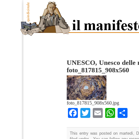
UNESCO, Unesco delle 
foto_817815_908x560
foto_817815_908x560.jpg
Facebook
Twitter
Email
What
Co
This entry was posted on martedì, D
filed under . You can follow any resp