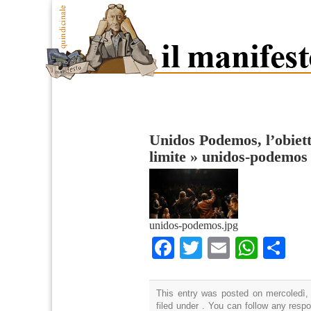
Unidos Podemos, l’obiett
limite
»
unidos-podemos
unidos-podemos.jpg
Facebook
Twitter
Email
What
Co
This entry was posted on mercoledì,
filed under . You can follow any resp