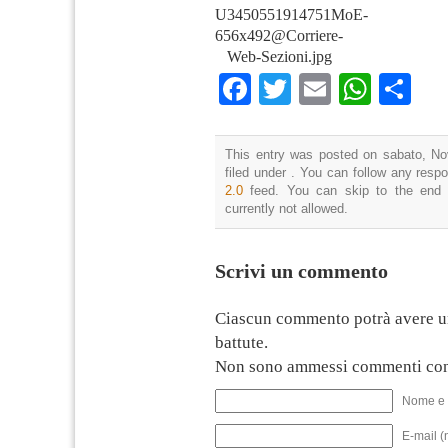
U3450551914751MoE-
656x492@Corriere-
Web-Sezioni.jpg
Facebook
Twitter
Email
What
Co
This entry was posted on sabato, No
filed under . You can follow any resp
2.0
feed. You can skip to the end 
currently not allowed.
Scrivi un commento
Ciascun commento potrà avere u
battute.
Non sono ammessi commenti con
Nome e 
E-mail (