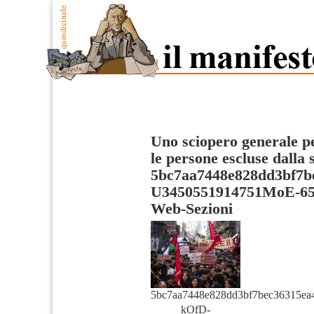
Uno sciopero generale p
le persone escluse dalla 
5bc7aa7448e828dd3bf7b
U3450551914751MoE-65
Web-Sezioni
5bc7aa7448e828dd3bf7bec36315ea
kOfD-