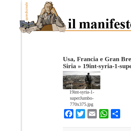
Usa, Francia e Gran Br
Siria
»
19int-syria-1-su
19int-syria-1-
superJumbo-
770x375.jpg
Facebook
Twitter
Email
What
Co