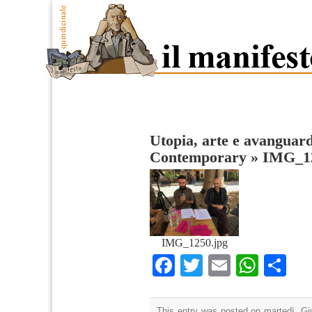
Utopia, arte e avanguard
Contemporary
»
IMG_1
IMG_1250.jpg
Facebook
Twitter
Email
What
Co
This entry was posted on martedì, Giu