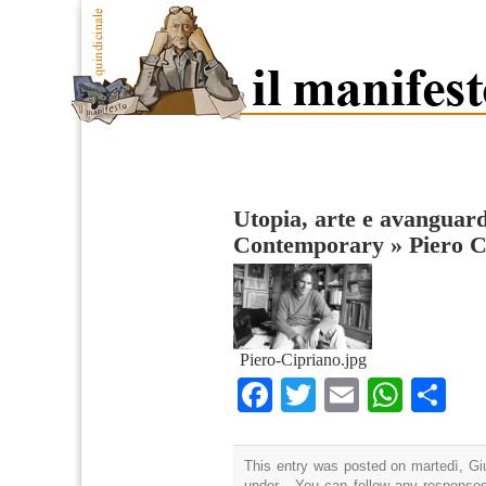
Utopia, arte e avanguard
Contemporary
»
Piero C
Piero-Cipriano.jpg
Facebook
Twitter
Email
What
Co
This entry was posted on martedì, Giu
under . You can follow any responses