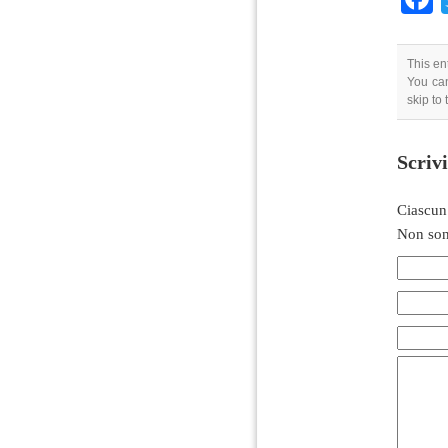
This en
You can
skip to
Scriv
Ciascun
Non son