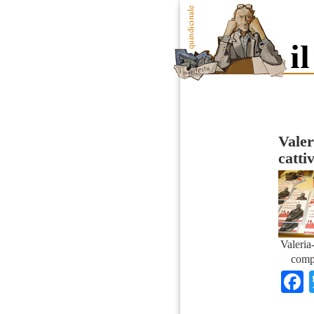
Valer
catti
Valeria-
comp