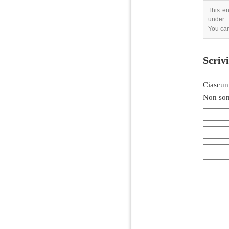
This en
under .
You ca
Scriv
Ciascun
Non son