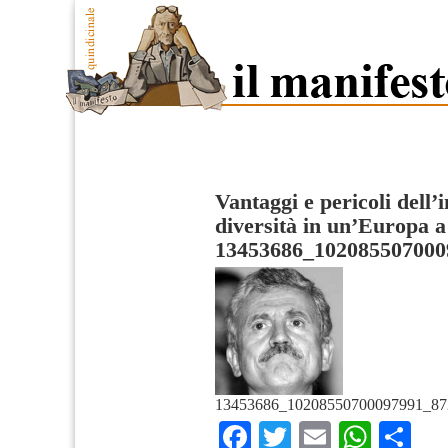
Vantaggi e pericoli dell’
diversità in un’Europa a
13453686_102085507000
13453686_10208550700097991_87
Facebook
Twitter
Email
What
Co