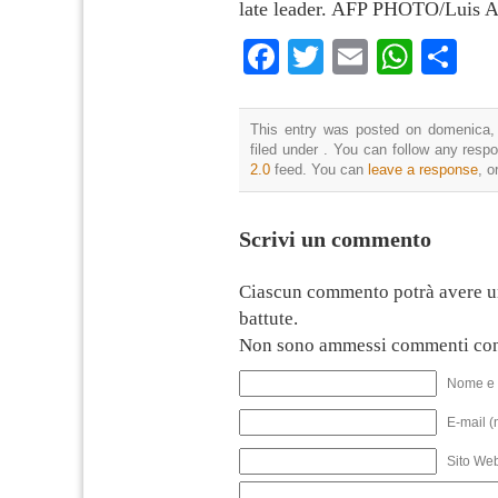
late leader. AFP PHOTO/Luis A
Facebook
Twitter
Email
What
Co
This entry was posted on domenica,
filed under . You can follow any resp
2.0
feed. You can
leave a response
, o
Scrivi un commento
Ciascun commento potrà avere u
battute.
Non sono ammessi commenti con
Nome e 
E-mail (
Sito We