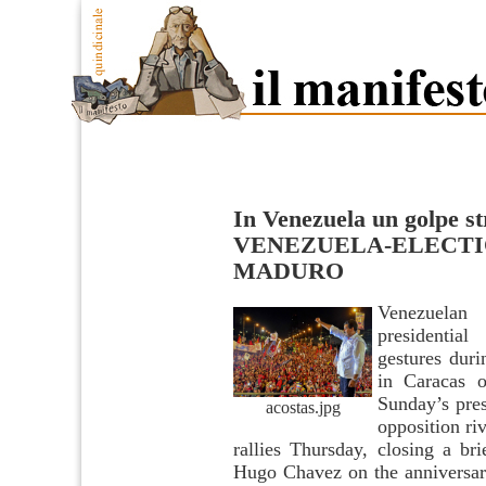
In Venezuela un golpe st
VENEZUELA-ELECTI
MADURO
Venezuela
presidentia
gestures duri
in Caracas 
Sunday’s pres
acostas.jpg
opposition ri
rallies Thursday, closing a bri
Hugo Chavez on the anniversary