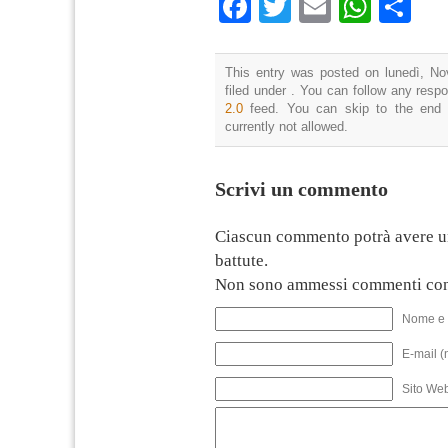
Facebook
Twitter
Email
What
Co
This entry was posted on lunedì, No
filed under . You can follow any resp
2.0
feed. You can skip to the end 
currently not allowed.
Scrivi un commento
Ciascun commento potrà avere u
battute.
Non sono ammessi commenti con
Nome e 
E-mail (
Sito We