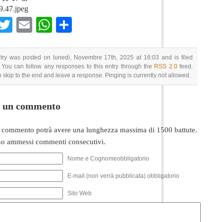
9.47.jpeg
Facebook
Twitter
Email
WhatsApp
Condividi
try was posted on lunedì, Novembre 17th, 2025 at 16:03 and is filed
 You can follow any responses to this entry through the
RSS 2.0
feed.
 skip to the end and leave a response. Pinging is currently not allowed.
i un commento
 commento potrà avere una lunghezza massima di 1500 battute.
o ammessi commenti consecutivi.
Nome e Cognomeobbligatorio
E-mail (non verrà pubblicata) obbligatorio
Sito Web