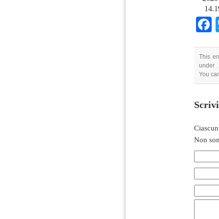
14.1
This en
under .
You can
Scriv
Ciascun
Non son