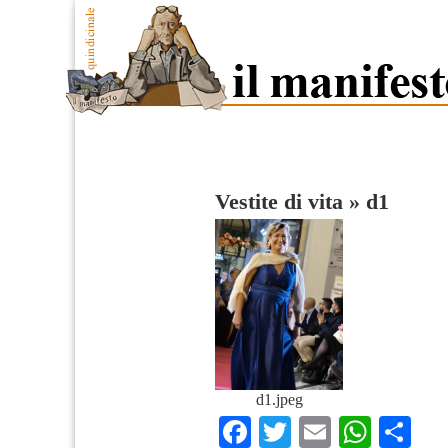
Vestite di vita
»
d1
d1.jpeg
Facebook
Twitter
Email
What
Co