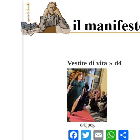
Vestite di vita
»
d4
d4.jpeg
Facebook
Twitter
Email
What
Co