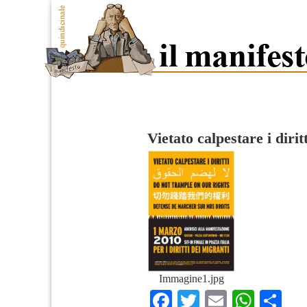
Vietato calpestare i diritt
Immagine1.jpg
Facebook
Twitter
Email
What
Co