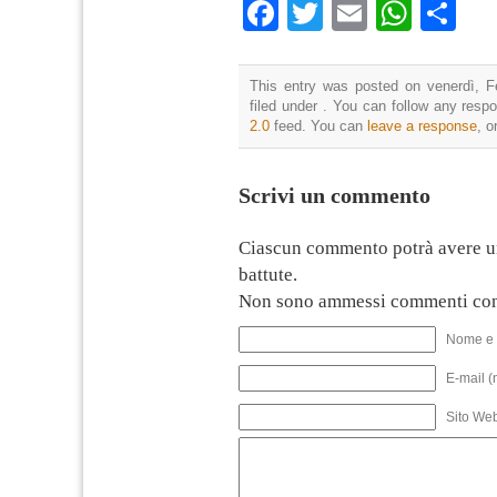
Facebook
Twitter
Email
What
Co
This entry was posted on venerdì, F
filed under . You can follow any resp
2.0
feed. You can
leave a response
, o
Scrivi un commento
Ciascun commento potrà avere u
battute.
Non sono ammessi commenti con
Nome e 
E-mail (
Sito We