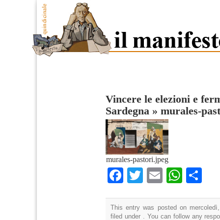
Vincere le elezioni e fer
Sardegna
»
murales-past
murales-pastori.jpeg
Facebook
Twitter
Email
What
Co
This entry was posted on mercoledì,
filed under . You can follow any resp