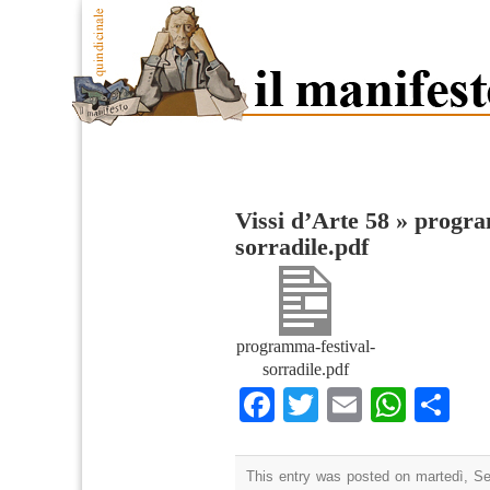
Vissi d’Arte 58
»
progra
sorradile.pdf
programma-festival-
sorradile.pdf
Facebook
Twitter
Email
What
Co
This entry was posted on martedì, Se