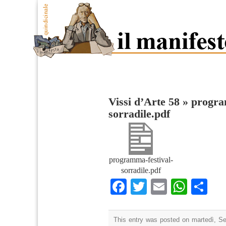
Vissi d’Arte 58
»
progra
sorradile.pdf
programma-festival-
sorradile.pdf
Facebook
Twitter
Email
What
Co
This entry was posted on martedì, Se