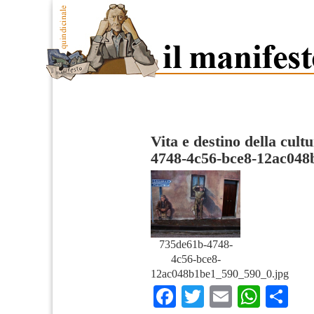
Vita e destino della cult
4748-4c56-bce8-12ac04
735de61b-4748-
4c56-bce8-
12ac048b1be1_590_590_0.jpg
Facebook
Twitter
Email
What
Co