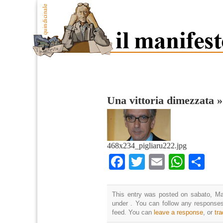
Una vittoria dimezzata
468x234_pigliaru222.jpg
Facebook
Twitter
Email
What
Co
This entry was posted on sabato, Mar
under . You can follow any responses
feed. You can
leave a response
, or
tr