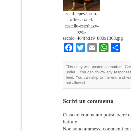
vlad-tepes-in-un-
affresco-del-
castello-esterhazy-
xvii-
secolo_464fbd19_800x1363.jpg
Facebook
Twitter
Email
What
Co
This entry was posted on martedì, Gen
under . You can follow any responses
feed. You can skip to the end and lea
not allowed.
Scrivi un commento
Ciascun commento potrà avere u
battute.
Non sono ammessi commenti con