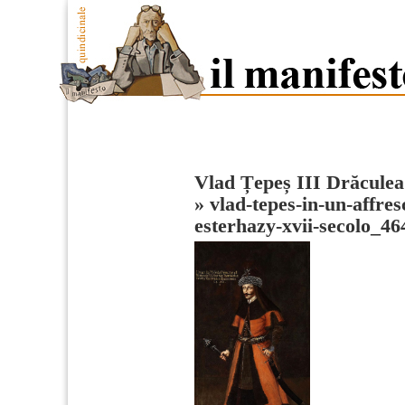
Vlad Țepeș III Drăculea
»
vlad-tepes-in-un-affres
esterhazy-xvii-secolo_4