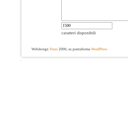
caratteri disponibili
Webdesign
Visus
2006, su piattaforma
WordPress