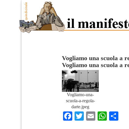
Vogliamo una scuola a re
Vogliamo una scuola a re
Vogliamo-una-
scuola-a-regola-
darte.jpeg
Facebook
Twitter
Email
What
Co