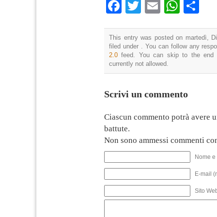
Facebook
Twitter
Email
What
Co
This entry was posted on martedì, D
filed under . You can follow any resp
2.0
feed. You can skip to the end 
currently not allowed.
Scrivi un commento
Ciascun commento potrà avere u
battute.
Non sono ammessi commenti con
Nome e 
E-mail (
Sito We