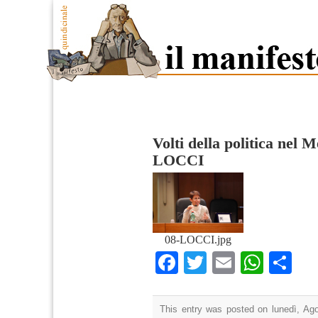
Volti della politica nel 
LOCCI
08-LOCCI.jpg
Facebook
Twitter
Email
What
Co
This entry was posted on lunedì, Ago