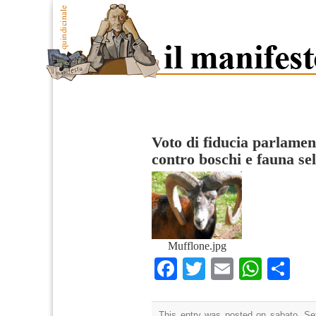
Voto di fiducia parlame
contro boschi e fauna se
Mufflone.jpg
Facebook
Twitter
Email
What
Co
This entry was posted on sabato, Se