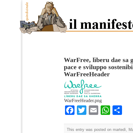
WarFree, lìberu dae sa g
pace e sviluppo sostenib
WarFreeHeader
WarFreeHeader.png
Facebook
Twitter
Email
What
Co
This entry was posted on martedì, Ma