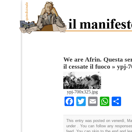
We are Afrin. Questa sera
il cessate il fuoco
»
ypj-
ypj-700x325.jpg
Facebook
Twitter
Email
What
Co
This entry was posted on venerdì, Mar
under . You can follow any responses
feed. You can skip to the end and lea