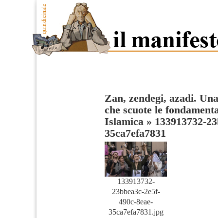
Zan, zendegi, azadi. Una
che scuote le fondament
Islamica
»
133913732-23
35ca7efa7831
133913732-
23bbea3c-2e5f-
490c-8eae-
35ca7efa7831.jpg