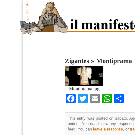
Zigantes
»
Montiprama
Montiprama.jpg
Facebook
Twitter
Email
What
Co
This entry was posted on sabato, Ago
under . You can follow any responses
feed. You can
leave a response
, or
tr