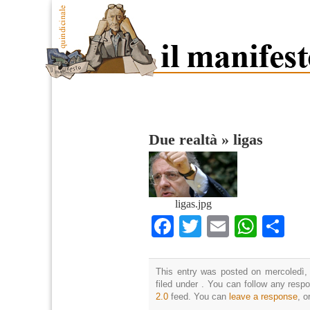
Due realtà
»
ligas
ligas.jpg
Facebook
Twitter
Email
What
Co
This entry was posted on mercoledì, 
filed under . You can follow any resp
2.0
feed. You can
leave a response
, o