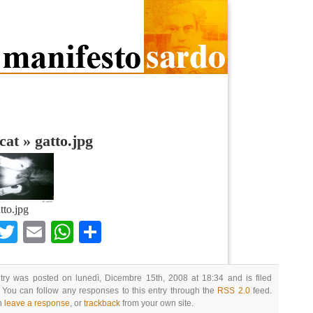
cat
»
gatto.jpg
tto.jpg
Facebook
Twitter
Email
WhatsApp
Condividi
try was posted on lunedì, Dicembre 15th, 2008 at 18:34 and is filed
 You can follow any responses to this entry through the
RSS 2.0
feed.
n
leave a response
, or
trackback
from your own site.