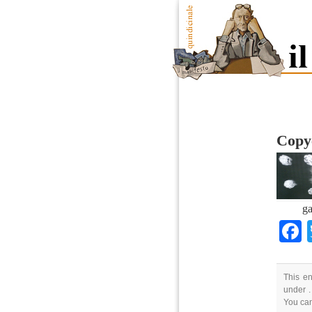
Copy
ga
This en
under .
You ca