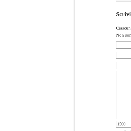
Scriv
Ciascun
Non son