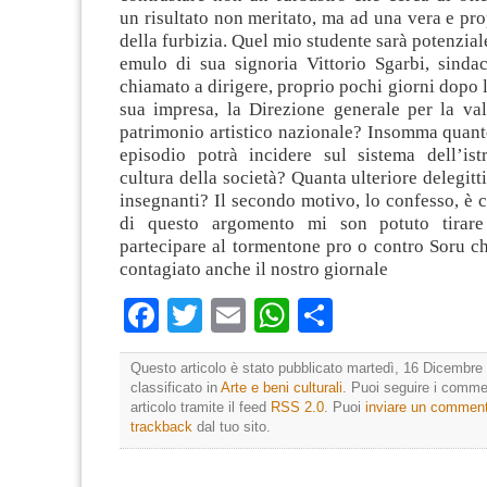
un risultato non meritato, ma ad una vera e pro
della furbizia. Quel mio studente sarà potenzial
emulo di sua signoria Vittorio Sgarbi, sind
chiamato a dirigere, proprio pochi giorni dopo l
sua impresa, la Direzione generale per la val
patrimonio artistico nazionale? Insomma quant
episodio potrà incidere sul sistema dell’ist
cultura della società? Quanta ulteriore delegitt
insegnanti? Il secondo motivo, lo confesso, è c
di questo argomento mi son potuto tirare 
partecipare al tormentone pro o contro Soru c
contagiato anche il nostro giornale
Facebook
Twitter
Email
WhatsApp
Condividi
Questo articolo è stato pubblicato martedì, 16 Dicembre 
classificato in
Arte e beni culturali
. Puoi seguire i comme
articolo tramite il feed
RSS 2.0
. Puoi
inviare un commen
trackback
dal tuo sito.