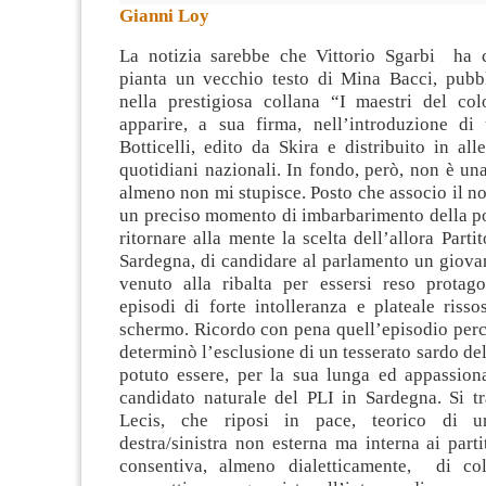
Gianni Loy
La notizia sarebbe che Vittorio Sgarbi ha 
pianta un vecchio testo di Mina Bacci, pubb
nella prestigiosa collana “I maestri del col
apparire, a sua firma, nell’introduzione d
Botticelli, edito da Skira e distribuito in
all
quotidiani nazionali. In fondo, però, non è una
almeno non mi stupisce. Posto che associo il n
un preciso momento di imbarbarimento della po
ritornare alla mente la scelta dell’allora Parti
Sardegna, di candidare al parlamento un giovan
venuto alla ribalta per essersi reso protago
episodi di forte intolleranza e plateale risso
schermo. Ricordo con pena quell’episodio perc
determinò l’esclusione di un tesserato sardo del
potuto essere, per la sua lunga ed appassiona
candidato naturale del PLI in Sardegna. Si tr
Lecis, che riposi in pace, teorico di u
destra/sinistra non esterna ma interna ai parti
consentiva, almeno dialetticamente, di col