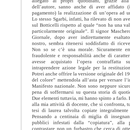
allegato ai propri quotidiani, grazie alla
dell’autore, sanno anche di aver affidato 
pagamento) la realizzazione di un’opera ad u
Lo stesso Sgarbi, infatti, ha rilevato di non av
sul Botticelli rispetto al quale “non ha una val
particolarmente originale”. Il signor Mascher
Giornale, dopo aver indirettamente esaltat
nostro, sembra ritenersi soddisfatto di ricev
Non so se c’è una morale. Sicuramente em
fraudolente e responsabilità anche di caratte
avesse acquistato l’opera contraffatta 
intraprendere azione legale per la restituzio
Potrei anche offrire la versione originale del 1
del colore” mettendola all’asta per versare l’i
Manifesto nazionale. Non sono neppure sicuro
pena di soffermarsi su questa storia di quoti
Due elementi tuttavia, mi hanno spinto a farlo. 
alla mia attività di docente, che si confronta, tu
tesi di laurea talvolta copiate integralmente
Pensando a centinaia di miglia di insegnan
pubblici infestati dalla “copiatura”, alla
contrastare non un furbastro che cerca di ott