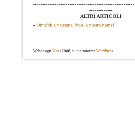
--------------------------------------------------------
-------------
ALTRI ARTICOLI
«
Omofobia vaticana. Non in nostro nome!
Webdesign
Visus
2006, su piattaforma
WordPress