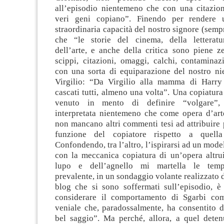
all’episodio nientemeno che con una citazione
veri geni copiano”. Finendo per rendere u
straordinaria capacità del nostro signore (sempr
che “le storie del cinema, della letteratu
dell’arte, e anche della critica sono piene ze
scippi, citazioni, omaggi, calchi, contaminaz
con una sorta di equiparazione del nostro n
Virgilio: “Da Virgilio alla mamma di Harry
cascati tutti, almeno una volta”. Una copiatur
venuto in mento di definire “volgare”, 
interpretata nientemeno che come opera d’arte
non mancano altri commenti tesi ad attribuire
funzione del copiatore rispetto a quella
Confondendo, tra l’altro, l’ispirarsi ad un model
con la meccanica copiatura di un’opera altrui
lupo e dell’agnello mi martella le temp
prevalente, in un sondaggio volante realizzato 
blog che si sono soffermati sull’episodio, è 
considerare il comportamento di Sgarbi co
veniale che, paradossalmente, ha consentito d
bel saggio”. Ma perché, allora, a quel deten