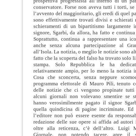
prospettiva progressista all’interno di un pa
conservatore. Forse non aveva tutti i torti, s
l’avvento del maggioritario, gli eredi di quel pa
sono effettivamente trovati divisi e schierati
schieramenti di un bipartitismo largamente i
signore, Sgarbi, da allora, ha fatto e continua 
Soprattutto, continua a rappresentare una ic
anche senza alcuna partecipazione al Gra
all’Isola. La notizia, o meglio le notizie sono alt
fatto che la scoperta del falso ha trovato solo l
stampa. Solo Repubblica le ha dedica
relativamente ampio, per lo meno la notizia i
Cosa che sconcerta, senza neppure scomo
programma elettorale di Mauro Pili, tenuto c
delle notizie che ci vengono propinate tutti 
alcuni giornali non volevano smentire se st
hanno verosimilmente pagato il signor Sgar
quella quindicina di pagine incriminate. Ed
l’editore non può essere esente da responsabi
redazione delle sue opere si affida ad autori 
oltre alla reticenza, c’è dell’altro. Luigi 
Giornale, non potendo tacere, apre il