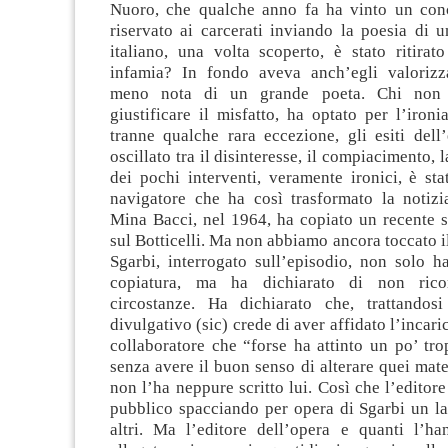
Nuoro, che qualche anno fa ha vinto un con
riservato ai carcerati inviando la poesia di 
italiano, una volta scoperto, è stato ritirat
infamia? In fondo aveva anch’egli valorizz
meno nota di un grande poeta. Chi non 
giustificare il misfatto, ha optato per l’ironi
tranne qualche rara eccezione, gli esiti dell
oscillato tra il disinteresse, il compiacimento, 
dei pochi interventi, veramente ironici, è st
navigatore che ha così trasformato la notizia
Mina Bacci, nel 1964, ha copiato un recente s
sul Botticelli. Ma non abbiamo ancora toccato il
Sgarbi, interrogato sull’episodio, non solo h
copiatura, ma ha dichiarato di non rico
circostanze. Ha dichiarato che, trattandos
divulgativo (sic) crede di aver affidato l’incar
collaboratore che “forse ha attinto un po’ tro
senza avere il buon senso di alterare quei mat
non l’ha neppure scritto lui. Così che l’editore
pubblico spacciando per opera di Sgarbi un la
altri. Ma l’editore dell’opera e quanti l’h