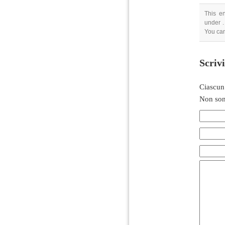
This e
under .
You ca
Scriv
Ciascun
Non son