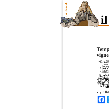
Tempo
vigne
vignett