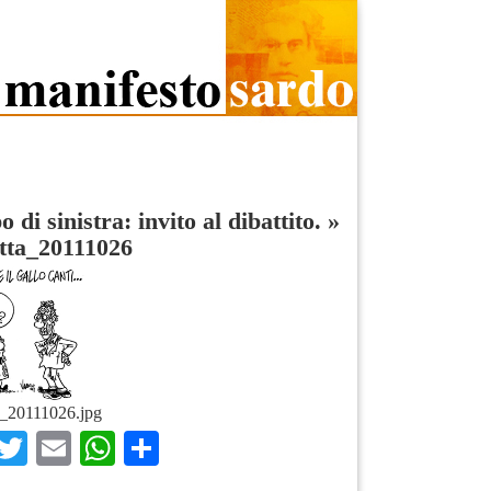
 di sinistra: invito al dibattito.
»
tta_20111026
a_20111026.jpg
Facebook
Twitter
Email
WhatsApp
Condividi