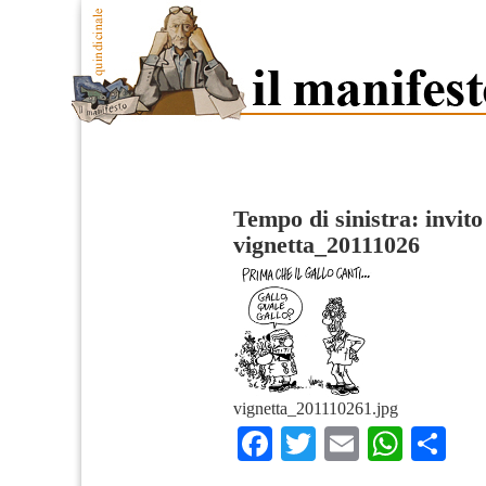
Tempo di sinistra: invito 
vignetta_20111026
vignetta_201110261.jpg
Facebook
Twitter
Email
What
Co