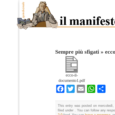
Sempre più sfigati
»
ecc
ecco-il-
documento1.pdf
Facebook
Twitter
Email
What
Co
This entry was posted on mercoledì, 
filed under . You can follow any resp
2.0
feed. You can
leave a response
, o