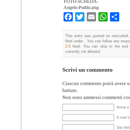
FOTO-SCHEDA-
Angelo-Puddu.png
Facebook
Twitter
Email
What
Co
This entry was posted on mercoledì,
filed under . You can follow any resp
2.0
feed. You can skip to the end 
currently not allowed.
Scrivi un commento
Ciascun commento potrà avere u
battute.
Non sono ammessi commenti con
Nome e 
E-mail (
Sito We