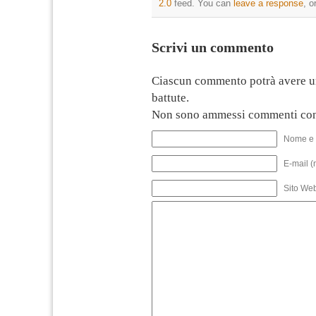
2.0
feed. You can
leave a response
, o
Scrivi un commento
Ciascun commento potrà avere u
battute.
Non sono ammessi commenti con
Nome e 
E-mail (
Sito We