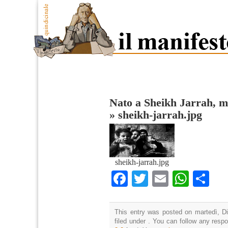
Nato a Sheikh Jarrah, m
»
sheikh-jarrah.jpg
sheikh-jarrah.jpg
Facebook
Twitter
Email
What
Co
This entry was posted on martedì, D
filed under . You can follow any resp