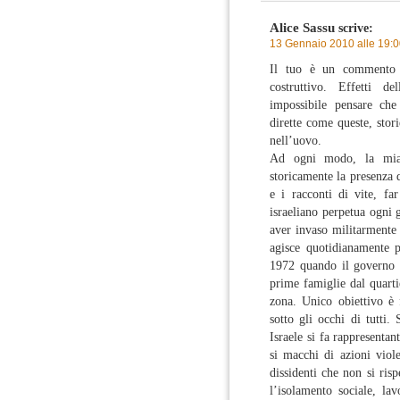
Alice Sassu
scrive:
13 Gennaio 2010 alle 19:
Il tuo è un commento 
costruttivo. Effetti d
impossibile pensare che
dirette come queste, stori
nell’uovo.
Ad ogni modo, la mia f
storicamente la presenza di
e i racconti di vite, fa
israeliano perpetua ogni 
aver invaso militarmente
agisce quotidianamente pe
1972 quando il governo i
prime famiglie dal quarti
zona. Unico obiettivo è 
sotto gli occhi di tutti
Israele si fa rappresentan
si macchi di azioni viole
dissidenti che non si ris
l’isolamento sociale, lav