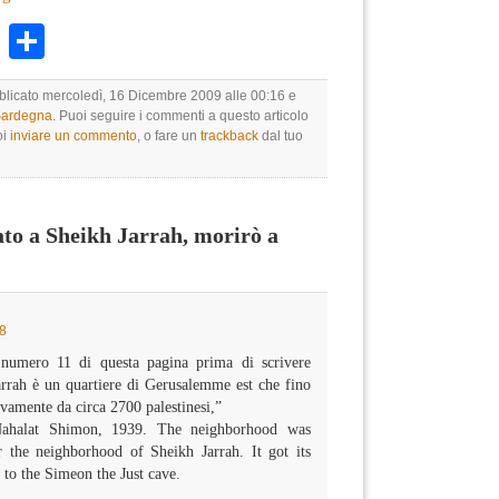
k
r
ail
WhatsApp
Condividi
bblicato mercoledì, 16 Dicembre 2009 alle 00:16 e
 Sardegna
. Puoi seguire i commenti a questo articolo
oi
inviare un commento
, o fare un
trackback
dal tuo
to a Sheikh Jarrah, morirò a
18
 numero 11 di questa pagina prima di scrivere
rrah è un quartiere di Gerusalemme est che fino
ivamente da circa 2700 palestinesi,”
 Nahalat Shimon, 1939. The neighborhood was
r the neighborhood of Sheikh Jarrah. It got its
 to the Simeon the Just cave.