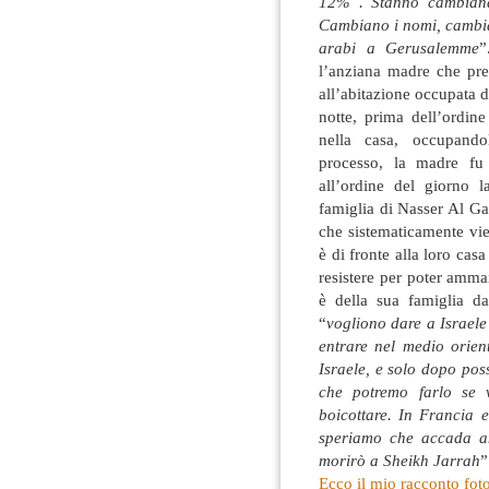
12% . Stanno cambiando
Cambiano i nomi, cambia
arabi a Gerusalemme
”
l’anziana madre che pre
all’abitazione occupata d
notte, prima dell’ordine
nella casa, occupando
processo, la madre fu
all’ordine del giorno l
famiglia di Nasser Al Ga
che sistematicamente vien
è di fronte alla loro ca
resistere per poter amma
è della sua famiglia d
“
vogliono dare a Israele
entrare nel medio orie
Israele, e solo dopo pos
che potremo farlo se v
boicottare. In Francia e
speriamo che accada an
morirò a Sheikh Jarrah
”
Ecco il mio racconto fot