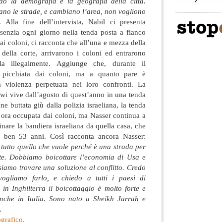
 la demografia e la geografia della città.
no le strade, e cambiano l’area, non vogliono
. Alla fine dell’intervista, Nabil ci presenta
senzia ogni giorno nella tenda posta a fianco
ai coloni, ci racconta che all’una e mezza della
 della corte, arrivarono i coloni ed entrarono
la illegalmente. Aggiunge che, durante il
 picchiata dai coloni, ma a quanto pare è
a violenza perpetuata nei loro confronti. La
wi vive dall’agosto di quest’anno in una tenda
e buttata giù dalla polizia israeliana, la tenda
sa ora occupata dai coloni, ma Nasser continua a
inare la bandiera israeliana da quella casa, che
a ben 53 anni. Così racconta ancora Nasser:
 tutto quello che vuole perché è una strada per
nte. Dobbiamo boicottare l’economia di Usa e
siamo trovare una soluzione al conflitto. Credo
ogliamo farlo, e chiedo a tutti i paesi di
 in Inghilterra il boicottaggio è molto forte e
che in Italia. Sono nato a Sheikh Jarrah e
.
ografico.