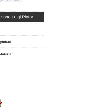
ione Luigi Pintor
pinioni
ateriali