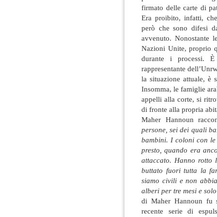
firmato delle carte di pat
Era proibito, infatti, c
però che sono difesi d
avvenuto. Nonostante le
Nazioni Unite, proprio q
durante i processi. È
rappresentante dell’Unrw
la situazione attuale, è s
Insomma, le famiglie ara
appelli alla corte, si rit
di fronte alla propria abi
Maher Hannoun raccon
persone, sei dei quali b
bambini. I coloni con le
presto, quando era anco
attaccato. Hanno rotto l
buttato fuori tutta la f
siamo civili e non abbi
alberi per tre mesi e so
di Maher Hannoun fu sf
recente serie di espul