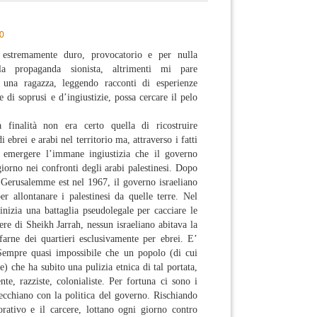
00
estremamente duro, provocatorio e per nulla
ella propaganda sionista, altrimenti mi pare
 una ragazza, leggendo racconti di esperienze
e di soprusi e d’ingiustizie, possa cercare il pelo
inalità non era certo quella di ricostruire
 ebrei e arabi nel territorio ma, attraverso i fatti
r emergere l’immane ingiustizia che il governo
giorno nei confronti degli arabi palestinesi. Dopo
 Gerusalemme est nel 1967, il governo israeliano
r allontanare i palestinesi da quelle terre. Nel
nizia una battaglia pseudolegale per cacciare le
ere di Sheikh Jarrah, nessun israeliano abitava la
farne dei quartieri esclusivamente per ebrei. E’
. Sempre quasi impossibile che un popolo (di cui
te) che ha subito una pulizia etnica di tal portata,
nte, razziste, colonialiste. Per fortuna ci sono i
pecchiano con la politica del governo. Rischiando
orativo e il carcere, lottano ogni giorno contro