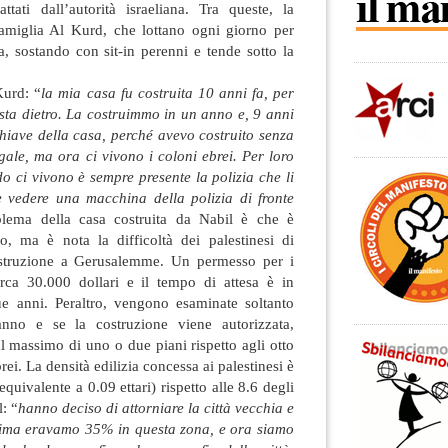
ttati dall’autorità israeliana. Tra queste, la
amiglia Al Kurd, che lottano ogni giorno per
sa, sostando con sit-in perenni e tende sotto la
Kurd: “
la mia casa fu costruita 10 anni fa, per
sta dietro. La costruimmo in un anno e, 9 anni
 chiave della casa, perché avevo costruito senza
gale, ma ora ci vivono i coloni ebrei. Per loro
o ci vivono è sempre presente la polizia che li
 vedere una macchina della polizia di fronte
blema della casa costruita da Nabil è che è
o, ma è nota la difficoltà dei palestinesi di
ostruzione a Gerusalemme. Un permesso per i
circa 30.000 dollari e il tempo di attesa è in
e anni. Peraltro, vengono esaminate soltanto
nno e se la costruzione viene autorizzata,
al massimo di uno o due piani rispetto agli otto
brei. La densità edilizia concessa ai palestinesi è
quivalente a 0.09 ettari) rispetto alle 8.6 degli
: “
hanno deciso di attorniare la città vecchia e
prima eravamo 35% in questa zona, e ora siamo