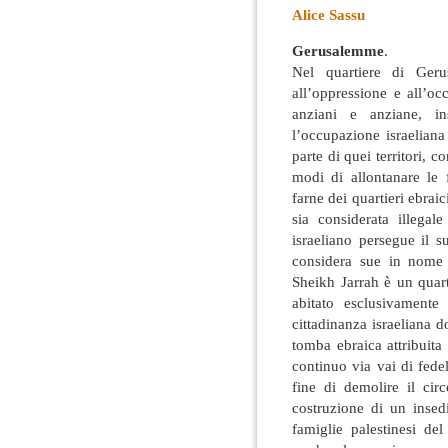
Alice Sassu
Gerusalemme
.
Nel quartiere di Gerus
all’oppressione e all’o
anziani e anziane, in
l’occupazione israelian
parte di quei territori
, co
modi di allontanare le 
farne dei quartieri ebraic
sia considerata illegal
israeliano persegue il s
considera sue in nome d
Sheikh Jarrah è un quar
abitato esclusivamente
cittadinanza israeliana 
tomba ebraica attribuita
continuo via vai di fedel
fine di demolire il circ
costruzione di un inse
famiglie palestinesi de