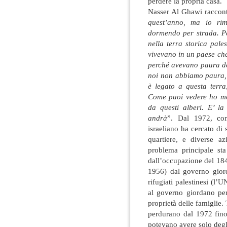
perdere la propria casa.
Nasser Al Ghawi raccont
quest’anno, ma io ri
dormendo per strada. Pe
nella terra storica pale
vivevano in un paese che
perché avevano paura del
noi non abbiamo paura, 
è legato a questa terra
Come puoi vedere ho molt
da questi alberi. E’ l
andrà
”. Dal 1972, con
israeliano ha cercato di s
quartiere, e diverse az
problema principale sta
dall’occupazione del 184
1956) dal governo giord
rifugiati palestinesi (l
al governo giordano per
proprietà delle famiglie. T
perdurano dal 1972 fino
potevano avere solo degl