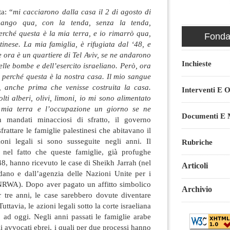
a: “
mi cacciarono dalla casa il 2 di agosto di
mango qua, con la tenda, senza la tenda,
rché questa è la mia terra, e io rimarrò qua,
Fondaz
stinese. La mia famiglia, è rifugiata dal ‘48, e
 ora è un quartiere di Tel Aviv, se ne andarono
Inchieste
le bombe e dell’esercito israeliano. Però, ora
perché questa è la nostra casa. Il mio sangue
, anche prima che venisse costruita la casa.
Interventi E O
i alberi, olivi, limoni, io mi sono alimentato
a mia terra e l’occupazione un giorno se ne
Documenti E M
 mandati minacciosi di sfratto, il governo
frattare le famiglie palestinesi che abitavano il
ioni legali si sono susseguite negli anni. Il
Rubriche
 nel fatto che queste famiglie, già profughe
8, hanno ricevuto le case di Sheikh Jarrah (nel
Articoli
ano e dall’agenzia delle Nazioni Unite per i
’UNRWA). Dopo aver pagato un affitto simbolico
Archivio
 tre anni, le case sarebbero dovute diventare
uttavia, le azioni legali sotto la corte israeliana
 ad oggi. Negli anni passati le famiglie arabe
i avvocati ebrei, i quali per due processi hanno