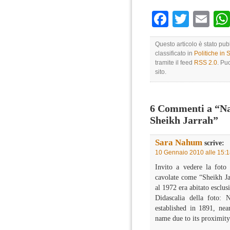
Faceboo
Twitte
Em
Questo articolo è stato pu
classificato in
Politiche in
tramite il feed
RSS 2.0
. Pu
sito.
6 Commenti a “Na
Sheikh Jarrah”
Sara Nahum
scrive:
10 Gennaio 2010 alle 15:
Invito a vedere la foto
cavolate come “Sheikh Ja
al 1972 era abitato esclus
Didascalia della foto:
established in 1891, nea
name due to its proximity