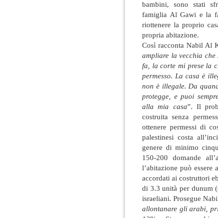
bambini, sono stati sfra
famiglia Al Gawi e la f
riottenere la proprio ca
propria abitazione.
Così racconta Nabil Al 
ampliare la vecchia che 
fa, la corte mi prese la
permesso. La casa è ille
non è illegale. Da quand
protegge, e puoi sempre
alla mia casa
”. Il pro
costruita senza permess
ottenere permessi di c
palestinesi costa all’in
genere di minimo cinqu
150-200 domande all’a
l’abitazione può essere 
accordati ai costruttori e
di 3.3 unità per dunum (e
israeliani. Prosegue Nabil
allontanare gli arabi, 