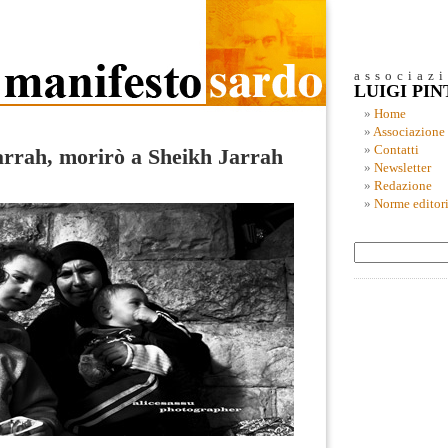
associaz
LUIGI PI
Home
Associazione
Contatti
arrah, morirò a Sheikh Jarrah
Newsletter
Redazione
Norme editori