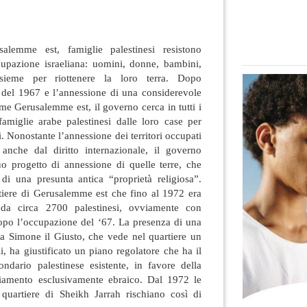
alemme est, famiglie palestinesi resistono
ccupazione israeliana: uomini, donne, bambini,
sieme per riottenere la loro terra. Dopo
a del 1967 e l’annessione di una considerevole
me Gerusalemme est, il governo cerca in tutti i
famiglie arabe palestinesi dalle loro case per
i. Nonostante l’annessione dei territori occupati
e anche dal diritto internazionale, il governo
uo progetto di annessione di quelle terre, che
i una presunta antica “proprietà religiosa”.
tiere di Gerusalemme est che fino al 1972 era
 da circa 2700 palestinesi, ovviamente con
dopo l’occupazione del ‘67. La presenza di una
 a Simone il Giusto, che vede nel quartiere un
i, ha giustificato un piano regolatore che ha il
ondario palestinese esistente, in favore della
diamento esclusivamente ebraico. Dal 1972 le
l quartiere di Sheikh Jarrah rischiano così di