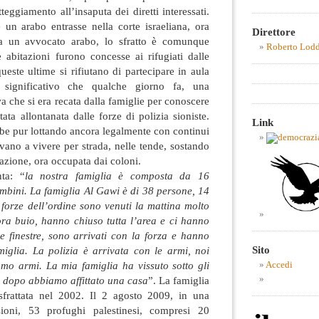
teggiamento all’insaputa dei diretti interessati.
he un arabo entrasse nella corte israeliana, ora
Direttore
a un avvocato arabo, lo sfratto è comunque
Roberto Lod
 abitazioni furono concesse ai rifugiati dalle
ueste ultime si rifiutano di partecipare in aula
 significativo che qualche giorno fa, una
a che si era recata dalla famiglie per conoscere
tata allontanata dalle forze di polizia sioniste.
Link
be pur lottando ancora legalmente con continui
rovano a vivere per strada, nelle tende, sostando
tazione, ora occupata dai coloni.
ta: “
la nostra famiglia è composta da 16
ambini. La famiglia Al Gawi è di 38 persone, 14
 forze dell’ordine sono venuti la mattina molto
ra buio, hanno chiuso tutta l’area e ci hanno
e finestre, sono arrivati con la forza e hanno
Sito
amiglia. La polizia è arrivata con le armi, noi
amo armi. La mia famiglia ha vissuto sotto gli
Accedi
lo dopo abbiamo affittato una casa
”. La famiglia
rattata nel 2002. Il 2 agosto 2009, in una
sioni, 53 profughi palestinesi, compresi 20