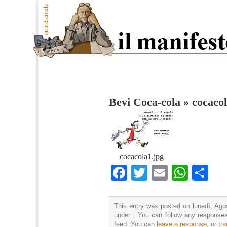
Bevi Coca-cola
»
cocaco
cocacola1.jpg
Facebook
Twitter
Email
What
Co
This entry was posted on lunedì, Agos
under . You can follow any responses
feed. You can
leave a response
, or
tr